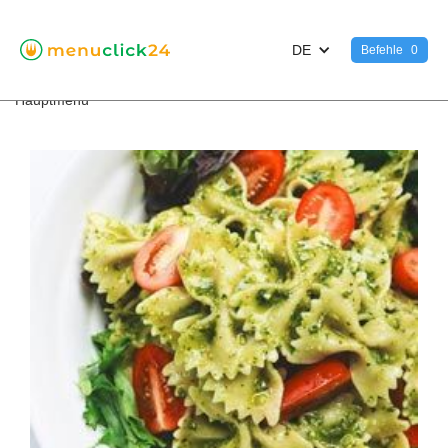
DE
Befehle
0
<
Hauptmenü