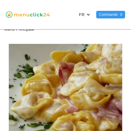
FR
Commande
0
<
Menu Principale