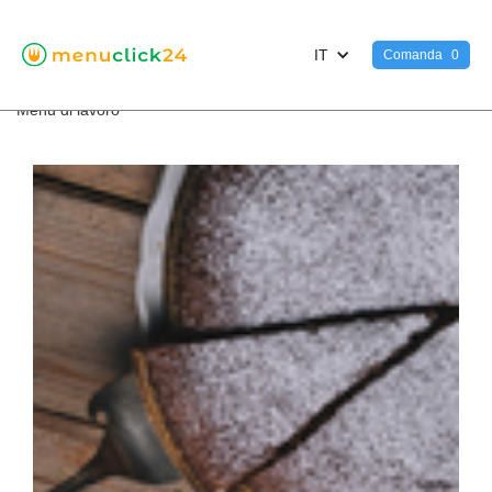
IT
Comanda
0
<
Menu di lavoro