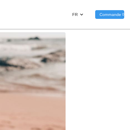
FR
Commande
0