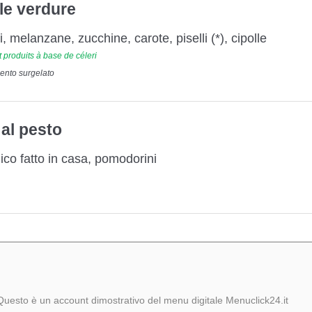
lle verdure
, melanzane, zucchine, carote, piselli (*), cipolle
t produits à base de céleri
mento surgelato
 al pesto
lico fatto in casa, pomodorini
Questo è un account dimostrativo del menu digitale Menuclick24.it