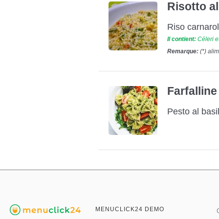
Risotto a
Riso carnaroli
Il contient:
Céleri e
Remarque:
(*) ali
Farfalline
Pesto al basi
MENUCLICK24 DEMO